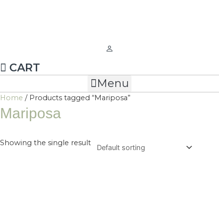
Ir
al
contenido
CART
Menu
Home
/ Products tagged “Mariposa”
Mariposa
Showing the single result